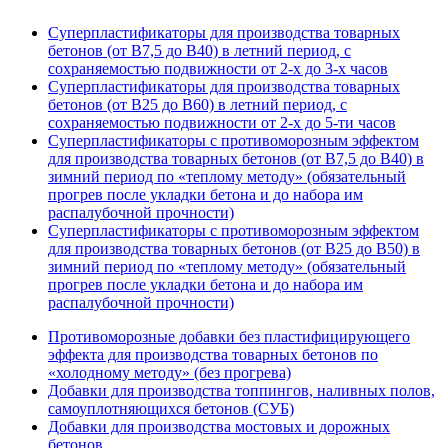
Суперпластификаторы для производства товарных
бетонов (от В7,5 до В40) в летний период, с
сохраняемостью подвижности от 2-х до 3-х часов
Суперпластификаторы для производства товарных
бетонов (от В25 до В60) в летний период, с
сохраняемостью подвижности от 2-х до 5-ти часов
Суперпластификаторы с противоморозным эффектом
для производства товарных бетонов (от В7,5 до В40) в
зимний период по «теплому методу» (обязательный
прогрев после укладки бетона и до набора им
распалубочной прочности)
Суперпластификаторы с противоморозным эффектом
для производства товарных бетонов (от В25 до В50) в
зимний период по «теплому методу» (обязательный
прогрев после укладки бетона и до набора им
распалубочной прочности)
Противоморозные добавки без пластифицирующего
эффекта для производства товарных бетонов по
«холодному методу» (без прогрева)
Добавки для производства топпингов, наливных полов,
самоуплотняющихся бетонов (СУБ)
Добавки для производства мостовых и дорожных
бетонов