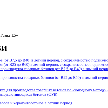
Гранд Т.5»
БИ
(от В7,5 до В40) в летний период, с сохраняемостью подвижнос
(от В25 до В60) в летний период, с сохраняемостью подвижност
оизводства товарных бетонов (от В7,5 до В40) в зимний перио
роизводства товарных бетонов (от В25 до В50) в зимний период
а для производства товарных бетонов по «холодному методу» (
самоуплотняющихся бетонов (СУБ)
в
воров и керамзитобетонов в летний период