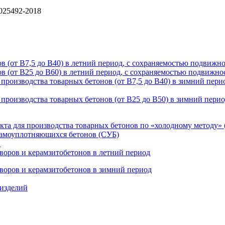
6025492-2018
(от В7,5 до В40) в летний период, с сохраняемостью подвижнос
(от В25 до В60) в летний период, с сохраняемостью подвижност
оизводства товарных бетонов (от В7,5 до В40) в зимний перио
роизводства товарных бетонов (от В25 до В50) в зимний период
а для производства товарных бетонов по «холодному методу» (
самоуплотняющихся бетонов (СУБ)
в
воров и керамзитобетонов в летний период
творов и керамзитобетонов в зимний период
 изделий