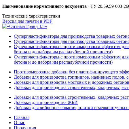
Наименование нормативного документа
- ТУ 20.59.59-003-2
Технические характеристики
Версия для печати в PDF
Суперпластификаторы для производства товарных бетонов 
Суперпластификаторы для производства товарных бетонов 
Суперпластификаторы с противоморозным эффектом для пр
бетона и до набора им распалубочной прочности)
Суперпластификаторы с противоморозным эффектом для п
бетона и до набора им распалубочной прочности)
Противоморозные добавки без пластифицирующего эффект
Добавки для производства топпингов, наливных полов, 
Добавки для производства мостовых и дорожных бетоно
Добавки для производства строительных, кладочных раст
Добавки для производства строительных, кладочных рас
Добавки для производства ЖБИ
Добавки для вибропрессования, плитки и мелкоштучных
Главная
О нас
Продукция