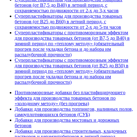
бетонов (от В7,5 до В40) в летний период, с
сохраняемостью подвижности от 2-х до 3-х часов
Суперпластификаторы для производства товарных
бетонов (от В25 до В60) в летний период, с
сохраняемостью подвижности от 2-х до 5-ти часов
Суперпластификаторы с противоморозным эффектом
для производства товарных бетонов (от В7,5 до В40) в
зимний период по «теплому методу» (обязательный
прогрев после укладки бетона и до набора им
распалубочной прочности)
Суперпластификаторы с противоморозным эффектом
для производства товарных бетонов (от В25 до В50) в
зимний период по «теплому методу» (обязательный
прогрев после укладки бетона и до набора им
распалубочной прочности)
Противоморозные добавки без пластифицирующего
эффекта для производства товарных бетонов по
«холодному методу» (без прогрева)
Добавки для производства топпингов, наливных полов,
самоуплотняющихся бетонов (СУБ)
Добавки для производства мостовых и дорожных
бетонов
Добавки для производства строительных, кладочных
растворов и керамзитобетонов в летний период