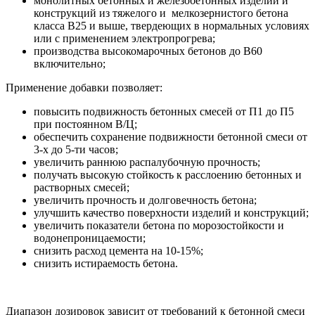
монолитных бетонных и железобетонных изделий и
конструкций из тяжелого и мелкозернистого бетона
класса В25 и выше, твердеющих в нормальных условиях
или с применением электропрогрева;
производства высокомарочных бетонов до В60
включительно;
Применение добавки позволяет:
повысить подвижность бетонных смесей от П1 до П5
при постоянном В/Ц;
обеспечить сохранение подвижности бетонной смеси от
3-х до 5-ти часов;
увеличить раннюю распалубочную прочность;
получать высокую стойкость к расслоению бетонных и
растворных смесей;
увеличить прочность и долговечность бетона;
улучшить качество поверхности изделий и конструкций;
увеличить показатели бетона по морозостойкости и
водонепроницаемости;
снизить расход цемента на 10-15%;
снизить истираемость бетона.
Диапазон дозировок зависит от требований к бетонной смеси