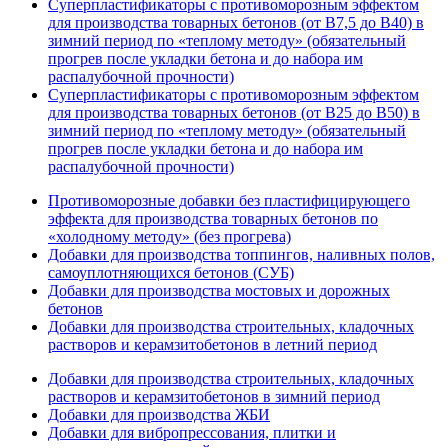
Суперпластификаторы с противоморозным эффектом
для производства товарных бетонов (от В7,5 до В40) в
зимний период по «теплому методу» (обязательный
прогрев после укладки бетона и до набора им
распалубочной прочности)
Суперпластификаторы с противоморозным эффектом
для производства товарных бетонов (от В25 до В50) в
зимний период по «теплому методу» (обязательный
прогрев после укладки бетона и до набора им
распалубочной прочности)
Противоморозные добавки без пластифицирующего
эффекта для производства товарных бетонов по
«холодному методу» (без прогрева)
Добавки для производства топпингов, наливных полов,
самоуплотняющихся бетонов (СУБ)
Добавки для производства мостовых и дорожных
бетонов
Добавки для производства строительных, кладочных
растворов и керамзитобетонов в летний период
Добавки для производства строительных, кладочных
растворов и керамзитобетонов в зимний период
Добавки для производства ЖБИ
Добавки для вибропрессования, плитки и