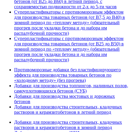
бетонов (от В25 до В60) в летний период, с
сохраняемостью подвижности от 2-х до 5-ти часов
Суперпластификаторы с противоморозным эффектом
для производства товарных бетонов (от В7,5 до В40) в
зимний период по «теплому методу» (обязательный
прогрев после укладки бетона и до набора им
распалубочной прочности)
Суперпластификаторы с противоморозным эффектом
для производства товарных бетонов (от В25 до В50) в
зимний период по «теплому методу» (обязательный
прогрев после укладки бетона и до набора им
распалубочной прочности)
Противоморозные добавки без пластифицирующего
эффекта для производства товарных бетонов по
«холодному методу» (без прогрева)
Добавки для производства топпингов, наливных полов,
самоуплотняющихся бетонов (СУБ)
Добавки для производства мостовых и дорожных
бетонов
Добавки для производства строительных, кладочных
растворов и керамзитобетонов в летний период
Добавки для производства строительных, кладочных
растворов и керамзитобетонов в зимний период