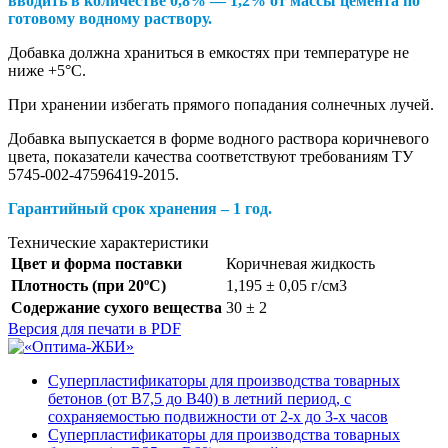
вводить в количестве 0,8% — 1,2% от массы цемента по
готовому водному раствору.
Добавка должна храниться в емкостях при температуре не
ниже +5°С.
При хранении избегать прямого попадания солнечных лучей.
Добавка выпускается в форме водного раствора коричневого
цвета, показатели качества соответствуют требованиям ТУ
5745-002-47596419-2015.
Гарантийный срок хранения – 1 год.
Технические характеристики
Цвет и форма поставки
Коричневая жидкость
Плотность (при 20ºС)
1,195 ± 0,05 г/см3
Содержание сухого вещества
30 ± 2
Версия для печати в PDF
Суперпластификаторы для производства товарных
бетонов (от В7,5 до В40) в летний период, с
сохраняемостью подвижности от 2-х до 3-х часов
Суперпластификаторы для производства товарных