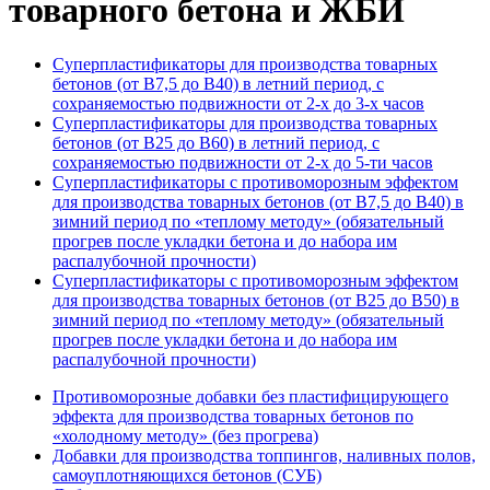
товарного бетона и ЖБИ
Суперпластификаторы для производства товарных
бетонов (от В7,5 до В40) в летний период, с
сохраняемостью подвижности от 2-х до 3-х часов
Суперпластификаторы для производства товарных
бетонов (от В25 до В60) в летний период, с
сохраняемостью подвижности от 2-х до 5-ти часов
Суперпластификаторы с противоморозным эффектом
для производства товарных бетонов (от В7,5 до В40) в
зимний период по «теплому методу» (обязательный
прогрев после укладки бетона и до набора им
распалубочной прочности)
Суперпластификаторы с противоморозным эффектом
для производства товарных бетонов (от В25 до В50) в
зимний период по «теплому методу» (обязательный
прогрев после укладки бетона и до набора им
распалубочной прочности)
Противоморозные добавки без пластифицирующего
эффекта для производства товарных бетонов по
«холодному методу» (без прогрева)
Добавки для производства топпингов, наливных полов,
самоуплотняющихся бетонов (СУБ)